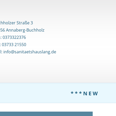
hholzer Straße 3
56 Annaberg-Buchholz
n:
0373322376
: 03733 21550
l:
info@sanitaetshauslang.de
* * * N E W S * 